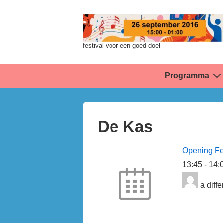
↓
Doorgaan
naar
festival voor een goed doel
hoofdinhoud
Hoofd
Programma
navigatie
De Kas
Opening Fe
13:45
-
14:
a diffe