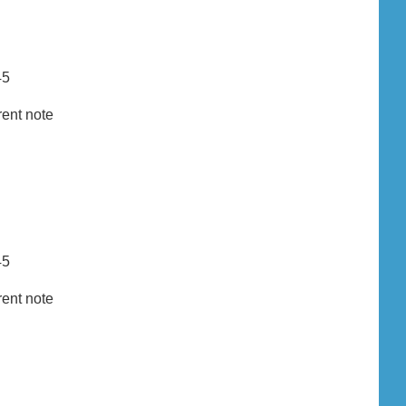
45
rent note
45
rent note