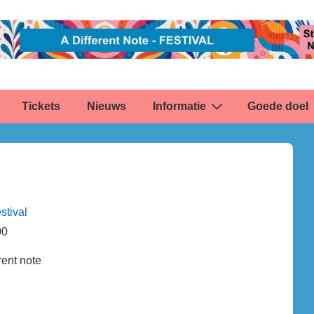
Tickets
Nieuws
Informatie
Goede doel
stival
00
rent note