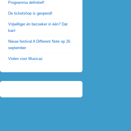
Programma definitief!
De ticketshop is geopend!
Vrijwilliger én bezoeker in één? Dat
kan!
Nieuw festival A Different Note op 26
september
Violen voor Musicaz