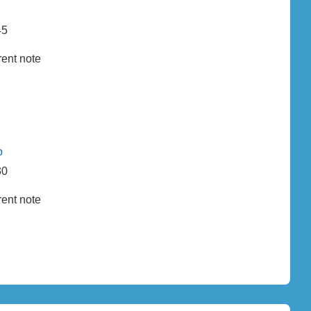
45
rent note
o
30
rent note