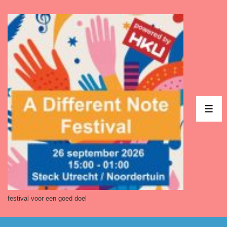
↓
Doorgaan
naar
hoofdinhoud
ME
festival voor een goed doel